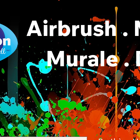
Airbrush .
Murale .