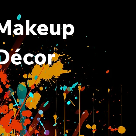
 Makeup
 Décor