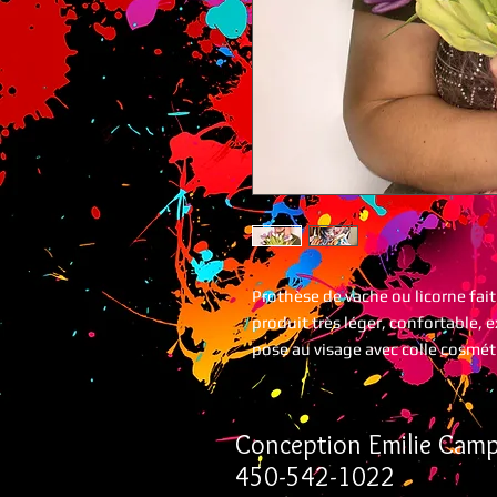
Prothèse de vache ou licorne fait
produit très léger, confortable,
pose au visage avec colle cosmét
Conception Emilie Camp
450-542-1022