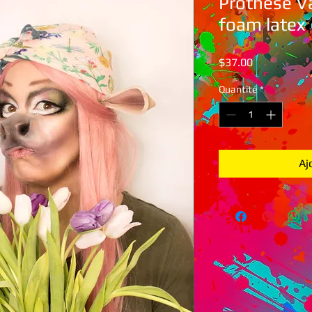
Prothèse V
foam latex
Prix
$37.00
Quantité
*
Aj