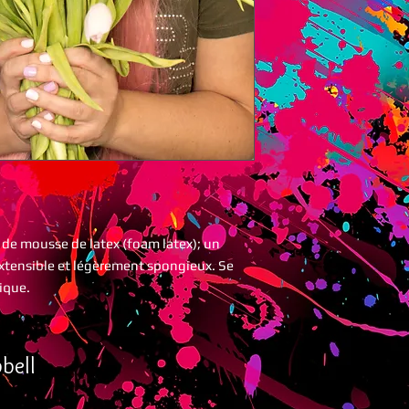
 de mousse de latex (foam latex); un
 extensible et légèrement spongieux. Se
ique.
bell