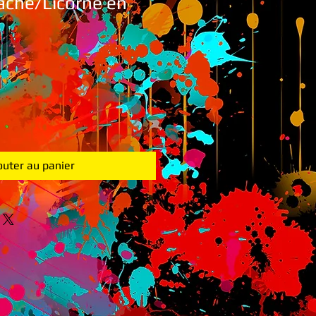
ache/Licorne en
outer au panier